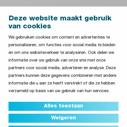
GA DIRECT NAAR:
Deze website maakt gebruik
VvE's en woningcorporaties
van cookies
Onderwijsinstellingen
We gebruiken cookies om content en advertenties te
Zorginstellingen
personaliseren, om functies voor social media te bieden
Woningen
en om ons websiteverkeer te analyseren. Ook delen we
Bedrijven en organisaties
informatie over uw gebruik van onze site met onze
partners voor social media, adverteren en analyse. Deze
CONTACT ONS
partners kunnen deze gegevens combineren met andere
Anthonie Fokkerstraat 31,
informatie die u aan ze heeft verstrekt of die ze hebben
3772 MP Barneveld
verzameld op basis van uw gebruik van hun services.
T:
0342-412153
Alles toestaan
E:
info@guldie.nl
Weigeren
© 2026 Guldie