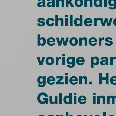
aankondig
schilder
bewoners 
vorige par
gezien. He
Guldie in