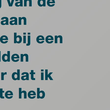
g van de
 aan
e bij een
dden
r dat ik
te heb