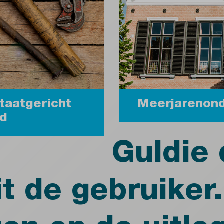
taatgericht
Meerjarenonde
d
Guldie 
t de gebruiker