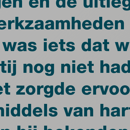
en en de uitle
werkzaamheden
was iets dat w
tij nog niet ha
t zorgde ervoo
middels van har