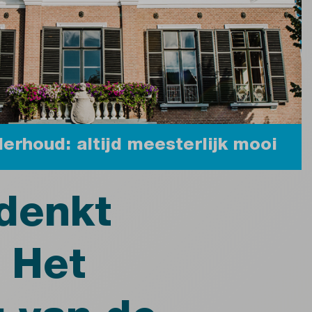
rhoud: altijd meesterlijk mooi
denkt
. Het