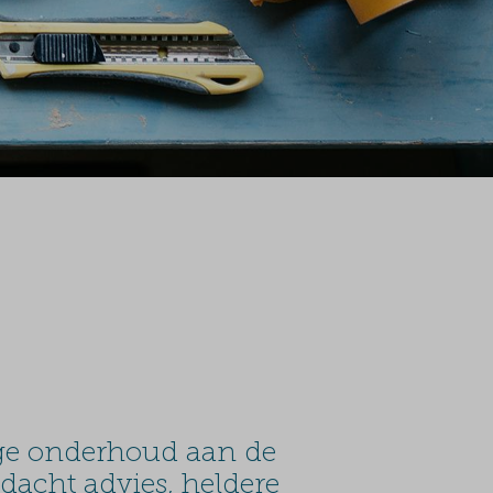
ige onderhoud aan de
dacht advies, heldere