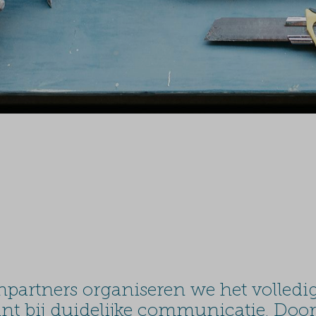
partners organiseren we het volled
nt bij duidelijke communicatie. Door