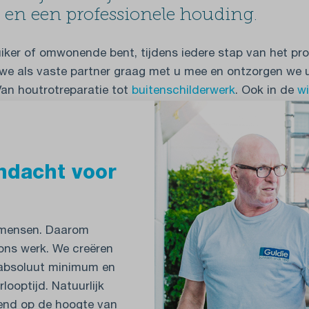
en en een professionele houding.
iker of omwonende bent, tijdens iedere stap van het pr
we als vaste partner graag met u mee en ontzorgen we
Van houtrotreparatie tot
buitenschilderwerk
. Ook in de
wi
ndacht voor
 mensen. Daarom
 ons werk. We creëren
 absoluut minimum en
looptijd. Natuurlijk
end op de hoogte van