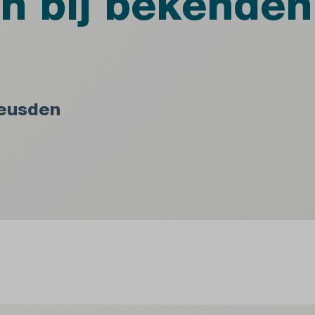
n bij bekenden
Leusden