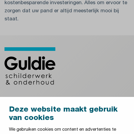
kostenbesparende investeringen. Alles om ervoor te
zorgen dat uw pand er altijd meesterlijk mooi bij
staat.
GA DIRECT NAAR:
Deze website maakt gebruik
VvE's en woningcorporaties
van cookies
Onderwijsinstellingen
We gebruiken cookies om content en advertenties te
Zorginstellingen