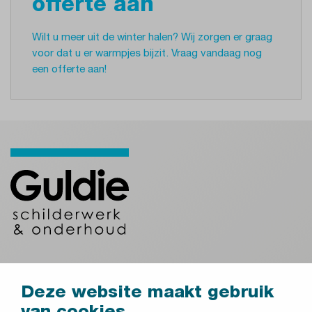
offerte aan
Wilt u meer uit de winter halen? Wij zorgen er graag
voor dat u er warmpjes bijzit. Vraag vandaag nog
een offerte aan!
GA DIRECT NAAR:
Deze website maakt gebruik
VvE's en woningcorporaties